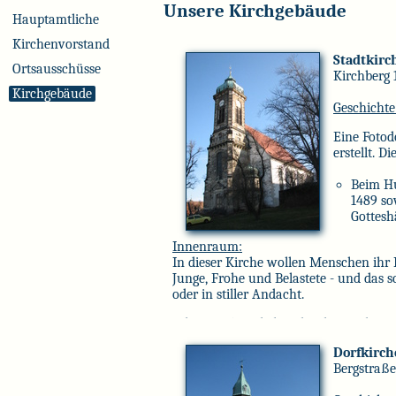
Unsere Kirchgebäude
Hauptamtliche
Kirchenvorstand
Stadtkirc
Ortsausschüsse
Kirchberg 1
Kirchgebäude
Geschichte
Eine Foto
erstellt. D
Beim Hu
1489 so
Gottesh
Innenraum:
1723 Be
In dieser Kirche wollen Menschen ihr 
Stadtki
Junge, Frohe und Belastete - und das s
bleibt e
oder in stiller Andacht.
1724 - 
Schon im 15. Jahrhundert besaß die Stad
Kirchen
ließ immer wieder an ihr bauen. Ein S
Grundma
Dorfkirc
erinnert an ihn. Das Mauerwerk der je
1897 -
Bergstraße
Chor - entstand zwischen 1490 und 150
finden 
Rückbau